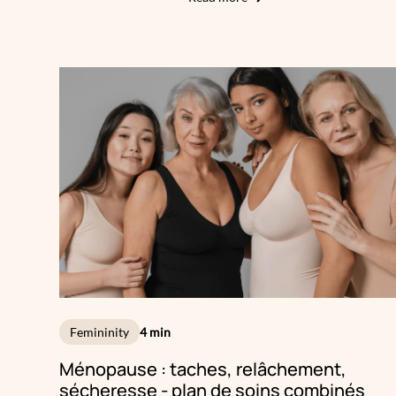
souvent un manque de sommeil… ou simplement les
effets du temps. Mais quand la fatigue n’est pas en
cause, et que le creux persiste malgré une bonne
hygiène de vie, une solution existe : les injections
d’acide hyaluronique. Cette approche non chirurgicale
permet de redonner du volume au regard de manière
naturelle. Encore faut-il savoir à quel moment ce
traitement est adapté, et pour quels types de cernes il
fonctionne.
Femininity
4 min
Ménopause : taches, relâchement,
sécheresse - plan de soins combinés