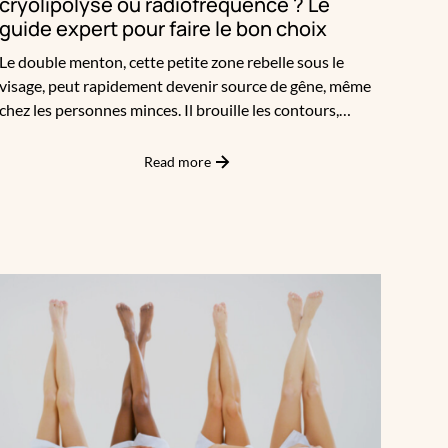
cryolipolyse ou radiofréquence ? Le
guide expert pour faire le bon choix
Le double menton, cette petite zone rebelle sous le
visage, peut rapidement devenir source de gêne, même
chez les personnes minces. Il brouille les contours,
alourdit le profil et altère l’harmonie du visage. Bonne
nouvelle : aujourd’hui, la médecine esthétique propose
Read more
plusieurs solutions efficaces pour redessiner l’ovale du
visage sans forcément passer par la chirurgie.
Liposuccion, cryolipolyse ou radiofréquence ? Faisons le
point.