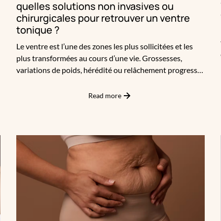
quelles solutions non invasives ou
chirurgicales pour retrouver un ventre
tonique ?
Le ventre est l’une des zones les plus sollicitées et les
plus transformées au cours d’une vie. Grossesses,
variations de poids, hérédité ou relâchement progressif
peuvent entraîner une perte de tonicité, parfois
accompagnée d’un diastasis des grands droits, cette
Read more
r
séparation des muscles abdominaux au niveau de la
ligne médiane. À Paris, de nombreuses patientes
consultent chez Apogée avec une même question :
peut-on corriger un diastasis ou un relâchement
abdominal sans chirurgie, ou faut-il passer par une
intervention ?Cet article a pour objectif de clarifier les
mécanismes en jeu et d’expliquer, avec transparence et
pédagogie, où s’arrête la médecine esthétique et où
commence la chirurgie.