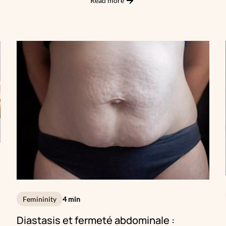
Read more
musculaires, usure dentaire, maux de tête et même
altération du visage à long terme. Heureusement, la
médecine esthétique propose aujourd’hui une solution
douce, efficace et sans chirurgie : les injections de Botox
dans le muscle masséter.
Femininity
4 min
Diastasis et fermeté abdominale :