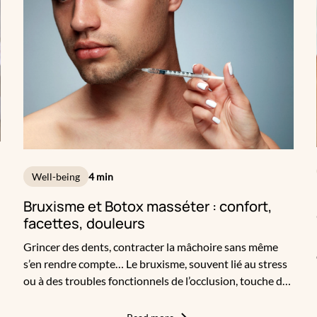
Well-being
4 min
Bruxisme et Botox masséter : confort,
facettes, douleurs
Grincer des dents, contracter la mâchoire sans même
s’en rendre compte… Le bruxisme, souvent lié au stress
ou à des troubles fonctionnels de l’occlusion, touche de
nombreux adultes, parfois sans diagnostic clair. Ses
conséquences ne sont pas qu’esthétiques : douleurs