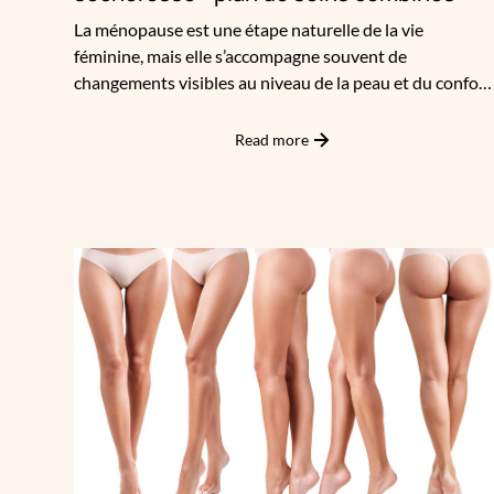
La ménopause est une étape naturelle de la vie
féminine, mais elle s’accompagne souvent de
changements visibles au niveau de la peau et du confort
intime. Taches pigmentaires, perte de fermeté,
sécheresse cutanée ou intime… autant de
Read more
manifestations qui peuvent affecter la confiance en soi.
Chez Apogée, nous considérons cette période comme
une opportunité de réinventer sa beauté et de prendre
soin de soi avec des solutions médicales élégantes et
efficaces.