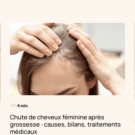
démangeaisons, une gêne au frottement ou des
rapports douloureux. Heureusement, des solutions
médicales existent aujourd’hui pour restaurer le confort
vaginal, à condition d’être bien informée. Dans cet
article, nous explorons les aspects essentiels de
l’hygiène intime, les preuves scientifiques sur les lasers
vaginaux et l’usage de l’acide hyaluronique injecté ou en
topique, pour vous éclairer sur les options disponibles.
4 min
Chute de cheveux féminine après
grossesse : causes, bilans, traitements
médicaux