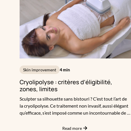
Skin improvement
4 min
Cryolipolyse : critères d’éligibilité,
zones, limites
Sculpter sa silhouette sans bistouri ? C’est tout l’art de
la cryolipolyse. Ce traitement non invasif, aussi élégant
qu’efficace, s’est imposé comme un incontournable de la
médecine esthétique moderne. Mais attention : même
si la promesse est tentante, la cryolipolyse ne convient
Read more