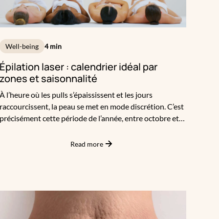
Well-being
4 min
Épilation laser : calendrier idéal par
zones et saisonnalité
À l’heure où les pulls s’épaississent et les jours
raccourcissent, la peau se met en mode discrétion. C’est
précisément cette période de l’année, entre octobre et
février, qui est la plus propice pour commencer une
épilation laser. Pourquoi ? Parce que le laser demande
Read more
une peau claire et non bronzée pour être pleinement
efficace et sécuritaire. Lorsque le bronzage disparaît, le
contraste entre le poil et la peau est plus net,
permettant une meilleure absorption de l’énergie laser
par la mélanine du bulbe pileux. Résultat : le traitement
est plus précis, plus rapide, avec un risque de brûlure