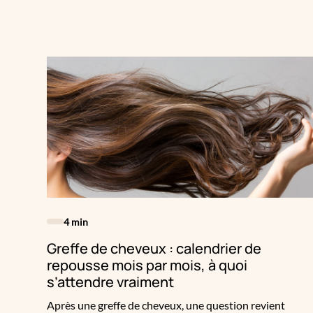
pas à tout le monde — ni à toutes les zones. Avant de
réserver votre séance, on fait le point, sans filtre, sur ce
que la cryolipolyse peut réellement faire pour vous, ce
qu’elle ne fera pas, et comment savoir si vous êtes une
bonne candidate.
4 min
Greffe de cheveux : calendrier de
repousse mois par mois, à quoi
s’attendre vraiment
Après une greffe de cheveux, une question revient