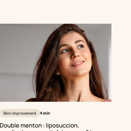
certaines zones clairsemées. Mais si les bénéfices sont
bien connus, qu’en est-il des effets secondaires ? Y a-t-il
des contre-indications ? Quels sont les risques réels ? Et
surtout : peut-on faire confiance à ces protocoles sur le
long terme ?
Skin improvement
4 min
Double menton : liposuccion,