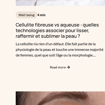
Well-being
4 min
Cellulite fibreuse vs aqueuse : quelles
technologies associer pour lisser,
raffermir et sublimer la peau ?
La cellulite n’a rien d’un défaut. Elle fait partie de la
physiologie de la peau et touche une immense majorité
de femmes, quel que soit l’âge ou la morphologie.
Pourtant, toutes les cellulites ne se ressemblent pas.
Certaines sont molles, liées à un excès graisseux ;
Read more
d’autres sont dures, incrustées, parfois douloureuses.
D’autres encore proviennent d’une rétention d’eau et
d’un déséquilibre circulatoire.