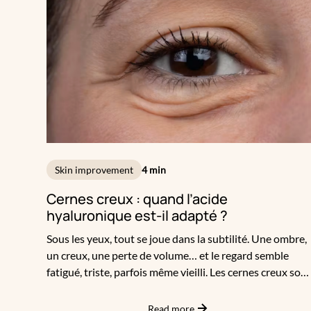
Skin improvement
4 min
Cernes creux : quand l’acide
hyaluronique est-il adapté ?
Sous les yeux, tout se joue dans la subtilité. Une ombre,
un creux, une perte de volume… et le regard semble
fatigué, triste, parfois même vieilli. Les cernes creux son
l’un des motifs de consultation les plus fréquents en
médecine esthétique. Et pour cause : ils trahissent
Read more