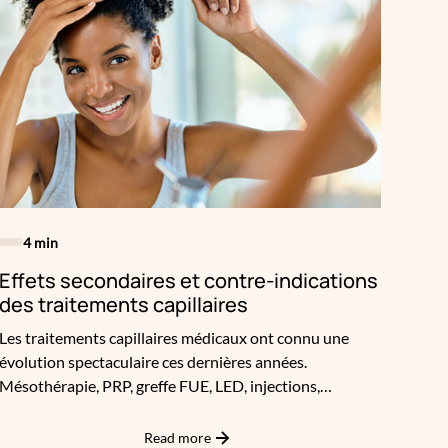
4 min
Effets secondaires et contre-indications
des traitements capillaires
Les traitements capillaires médicaux ont connu une
évolution spectaculaire ces dernières années.
Mésothérapie, PRP, greffe FUE, LED, injections,
compléments… Autant de solutions personnalisées
pour stimuler la repousse, renforcer la fibre ou densifier
Read more