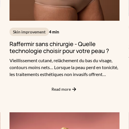
Skin improvement
4 min
Raffermir sans chirurgie - Quelle
technologie choisir pour votre peau ?
Vieillissement cutané, relâchement du bas du visage,
contours moins nets… Lorsque la peau perd en tonicité,
les traitements esthétiques non invasifs offrent
aujourd’hui des alternatives élégantes au lifting
chirurgical. Encore faut-il savoir quel traitement choisir
Read more
selon votre âge, votre qualité de peau et vos objectifs
esthétiques. Chez Apogée, la médecine esthétique est
une affaire de précision. Nous combinons technologies
de pointe et expertise médicale pour proposer le bon
protocole à chaque profil. Fils tenseurs, Morpheus8®,