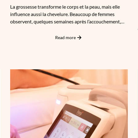
La grossesse transforme le corps et la peau, mais elle
influence aussi la chevelure. Beaucoup de femmes
observent, quelques semaines après l’accouchement,
une perte de cheveux soudaine et impressionnante. Si
ce phénomène est courant et généralement transitoire,
Read more
il peut être source d’inquiétude et impacter l’image de
soi. Chez Apogée, nous abordons la chute de cheveux
post-partum avec rigueur médicale et sensibilité
esthétique, afin d’apporter des solutions ciblées et
rassurantes.