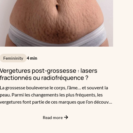
quasi nul. C’est aussi la période idéale pour traiter les
zones sensibles, comme le visage ou le maillot, souvent
plus réactives au soleil.
Femininity
4 min
Vergetures post-grossesse : lasers
fractionnés ou radiofréquence ?
La grossesse bouleverse le corps, l’âme… et souvent la
peau. Parmi les changements les plus fréquents, les
vergetures font partie de ces marques que l’on découvre
parfois avec surprise, parfois avec frustration. Elles ne
sont pas dangereuses. Mais pour beaucoup de femmes,
Read more
elles deviennent un complexe, une trace visible d’un
chapitre intime que l’on aimerait adoucir.