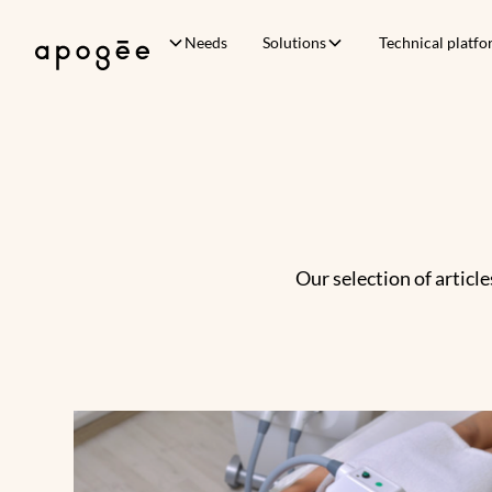
Needs
Solutions
Technical platf
Our selection of articl