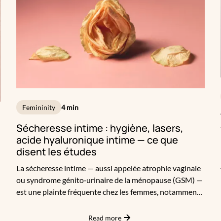
Ultraformer III : zoom sur ces trois approches phares du
raffermissement cutané, et sur les profils auxquels elles
s’adressent.
Femininity
4 min
Sécheresse intime : hygiène, lasers,
acide hyaluronique intime — ce que
disent les études
La sécheresse intime — aussi appelée atrophie vaginale
ou syndrome génito‑urinaire de la ménopause (GSM) —
est une plainte fréquente chez les femmes, notamment
t
en période de ménopause mais pas uniquement. Elle
peut se manifester par des sensations de brûlure, des
Read more