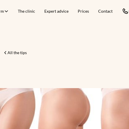
orm
The clinic
Expert advice
Prices
Contact
All the tips