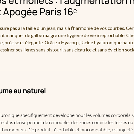
s et mollets : l’augmentation 
z Apogée Paris 16ᵉ
sure pas à la taille d’un jean, mais à l’harmonie de vos courbes. 
uvent manquer de galbe malgré une hygiène de vie irréprochable. C
 précise et élégante. Grâce à Hyacorp, l’acide hyaluronique haute 
ssiner ses lignes sans bistouri, sans cicatrice et sans éviction soci
olume au naturel
luronique
spécifiquement développé pour les volumes corporels. C
xture plus dense permet de remodeler des zones comme les fesses ou 
 harmonieux. Ce produit, résorbable et biocompatible, est injecté 