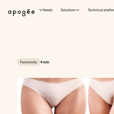
Needs
Solutions
Technical platf
Femininity
4 min