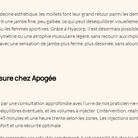
ecine esthétique, les mollets font leur grand retour parmi les de
 une jambe fine, peu galbée, ce qui peut déséquilibrer visuelleme
les femmes sportives. Grâce à Hyacorp, il est désormais possible
ymétrie ou une atrophie musculaire légère, sans recourir aux implan
 avec une sensation de jambe plus ferme, plus dessinée, sans alourdi
sure chez Apogée
r une consultation approfondie avec l’un·e de nos praticien·ne·s
séquilibres éventuels, et les volumes à injecter. L’intervention, réa
5 minutes et une heure trente selon les zones. Les injections sont
ort et une sécurité optimale.
 de reprendre ses activités rapidement. Il est conseillé d’éviter les 