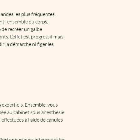
mandes les plus fréquentes.
nt l’ensemble du corps,
 de recréer un galbe
ts. L’effet est progressif mais
r la démarche ni figer les
 expert·e·s. Ensemble, vous
lisée au cabinet sous anesthésie
 effectuées à l’aide de canules
efforts physiques intenses et les