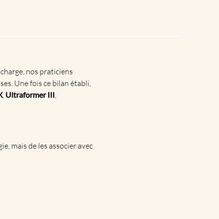
 charge, nos praticiens
es. Une fois ce bilan établi,
X
,
Ultraformer III
,
ie, mais de les associer avec