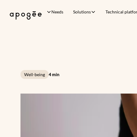
Needs
Solutions
Technical platf
Well-being
4 min