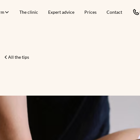
orm
The clinic
Expert advice
Prices
Contact
All the tips