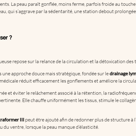
nts. La peau paraît gonflée, moins ferme, parfois froide au toucher.
 l’eau, qui s’aggrave par la sédentarité, une station debout prolong
ser ?
ueuse repose sur la relance de la circulation et la détoxication des t
s une approche douce mais stratégique, fondée sur le
drainage ly
édicale réduit efficacement les gonflements et améliore la circula
ée et éviter le relâchement associé à la rétention, la radiofréquen
rtinente. Elle chauffe uniformément les tissus, stimule le collagèn
raformer III
peut être ajouté afin de redonner plus de structure à l’
 du ventre, lorsque la peau manque d’élasticité.