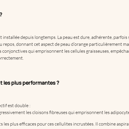
?
nt installée depuis longtemps. La peau est dure, adhérente, parfois
 repos, donnant cet aspect de peau d’orange particulièrement marq
es conjonctives qui emprisonnent les cellules graisseuses, empêchan
orrectement.
t les plus performantes ?
ectif est double :
ogressivement les cloisons fibreuses qui emprisonnent les adipocyt
s les plus efficaces pour ces cellulites incrustées. Il combine asp