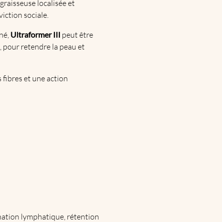
graisseuse localisée et
viction sociale.
ané,
Ultraformer III
peut être
, pour retendre la peau et
 fibres et une action
agnation lymphatique, rétention