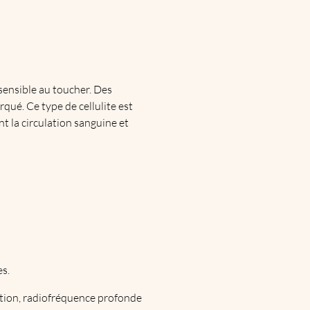
 sensible au toucher. Des
ué. Ce type de cellulite est
t la circulation sanguine et
es.
iration, radiofréquence profonde