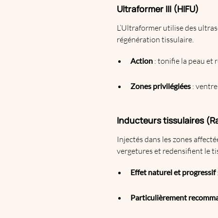
Ultraformer III (HIFU)
L’Ultraformer utilise des ultra
régénération tissulaire.
Action
: tonifie la peau et
Zones privilégiées
: ventre
Inducteurs tissulaires (
Injectés dans les zones affecté
vergetures et redensifient le t
Effet naturel et progressif
Particulièrement recomm