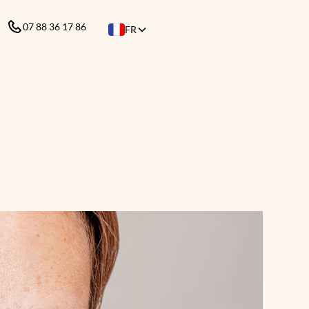
07 88 36 17 86
FR