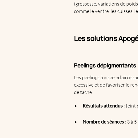
(grossesse, variations de poids
comme le ventre, les cuisses, l
Les solutions Apogé
Peelings dépigmentants
Les peelings à visée éclairciss
excessive et de favoriser le r
de tache.
Résultats attendus
: teint
Nombre de séances
: 3 à 5