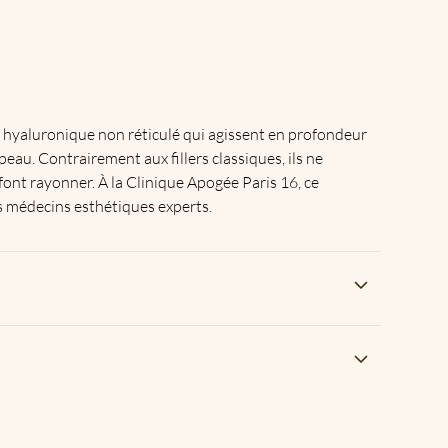
e hyaluronique non réticulé qui agissent en profondeur
peau. Contrairement aux fillers classiques, ils ne
 font rayonner. À la Clinique Apogée Paris 16, ce
s médecins esthétiques experts.
ux déshydratées, ternes ou marquées par le temps. Ils
out âge, notamment pour améliorer la qualité générale
u des mains.
 grossesse ou d’allaitement, d’allergie connue aux
aitement anticoagulant en cours, ou en présence d’une