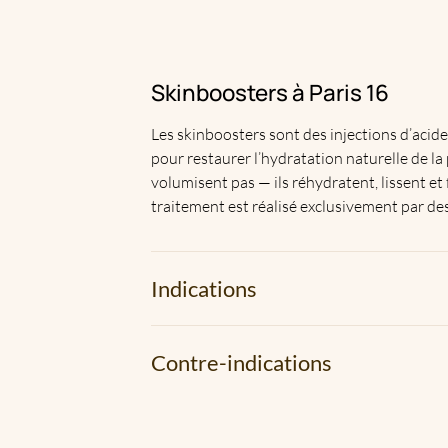
Skinboosters à Paris 16
Les skinboosters sont des injections d’acid
pour restaurer l’hydratation naturelle de la 
volumisent pas — ils réhydratent, lissent et
traitement est réalisé exclusivement par de
Indications
Les skinboosters sont indiqués pour les pea
Contre-indications
conviennent à tous les types de peau et à t
de la peau du visage, du cou, du décolleté o
Les skinboosters sont déconseillés en cas de
produits à base d’acide hyaluronique, de tr