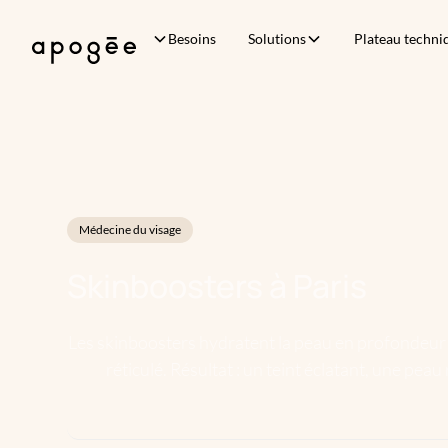
Besoins
Solutions
Plateau techni
Médecine du visage
Skinboosters
à
Paris
Les skinboosters hydratent la peau en profondeur 
réticulé. Résultat : un teint éclatant, une pe
amélio