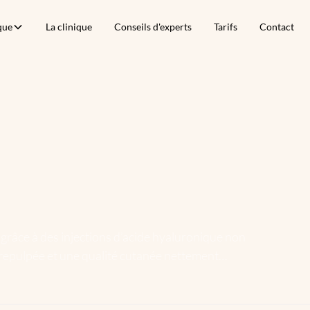
que
La clinique
Conseils d'experts
Tarifs
Contact
grâce à des injections d’acide hyaluronique non
au repulpée et une qualité cutanée nettement
rée.