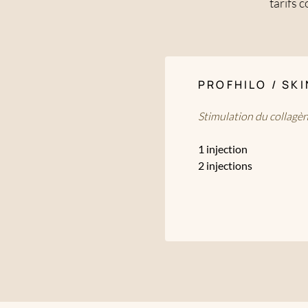
tarifs 
PROFHILO / SK
Stimulation du collagène
1 injection
2 injections