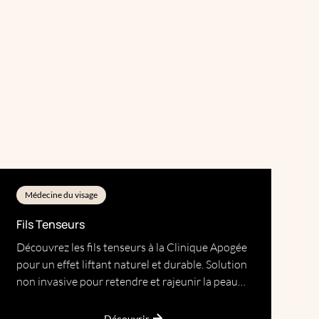
Médecine du visage
Fils Tenseurs
Découvrez les fils tenseurs à la Clinique Apogée
pour un effet liftant naturel et durable. Solution
non invasive pour retendre et rajeunir la peau
sans chirurgie.
Découvrir