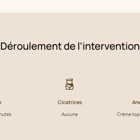
infection cutanée active sur la zone à traiter
Déroulement de l’intervention
e
Cicatrices
An
nutes
Aucune
Crème topi