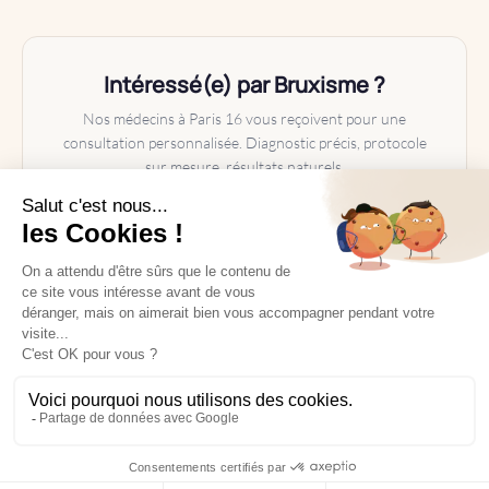
pour maximiser l'efficacité du traitement
tout en minimisant les risques.
Intéressé(e) par Bruxisme ?
Nos médecins à Paris 16 vous reçoivent pour une
consultation personnalisée. Diagnostic précis, protocole
sur mesure, résultats naturels.
Prendre rendez-vous
Nous écrire sur WhatsApp
✓ Actes réalisés par des médecins
Prendre rendez-vous
✓ Consultation personnalisée
✓ Paris 16ᵉ — Confidentialité assurée
Nous écrire
Voir le tarif de ce traitement →