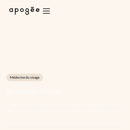
Médecine du visage
Bruxisme
à
Paris
Découvrez comment traiter le bruxisme grâce aux injections de
Botox, une solution efficace pour soulager le grincement des dents
et les douleurs associées.