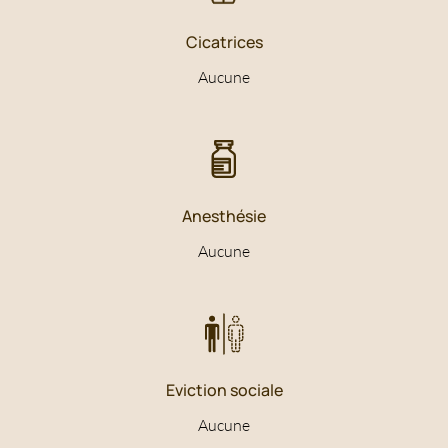
L'absence de traitement pour le bruxisme peut entraîner
Cicatrices
une usure rapide de l'émail dentaire, voire des fractures
Aucune
dentaires. Les injections de Botox permettent de prévenir
cette dégradation et de protéger durablement la santé de
vos dents, réduisant également leur sensibilité.
• Maux de tête chroniques associés au
bruxisme
Anesthésie
Le bruxisme peut provoquer des tensions musculaires,
Aucune
responsables de maux de tête fréquents et persistants. En
relâchant les muscles sursollicités de la mâchoire, le
traitement par Botox aide à soulager ces douleurs,
contribuant ainsi à améliorer la qualité de vie de nos
patients.
Eviction sociale
Aucune