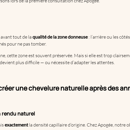
sons lors de la première consultation chez Apogée.
 avant tout de la
qualité de la zone donneuse
: l’arrière ou les côté
és pour ne pas tomber.
e, cette zone est souvent préservée. Mais si elle est trop clairsem
evient plus difficile — ou nécessite d’adapter les attentes.
ecréer une chevelure naturelle après des ann
n rendu naturel
ais
exactement
la densité capillaire d’origine. Chez Apogée, notre o