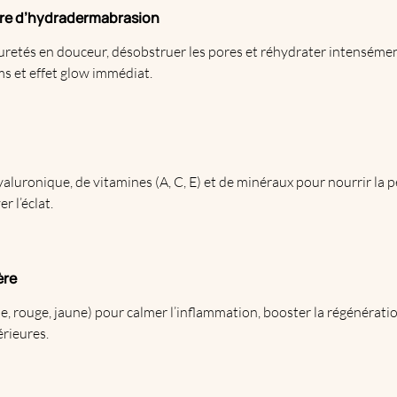
ture d’hydradermabrasion
uretés en douceur, désobstruer les pores et réhydrater intenséme
ms et effet glow immédiat.
yaluronique
, de vitamines (A, C, E) et de minéraux pour nourrir la
r l’éclat.
ère
, rouge, jaune) pour calmer l’inflammation, booster la régénération
érieures.