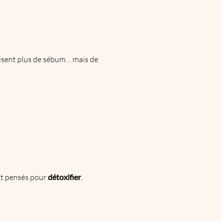
duisent plus de sébum… mais de
nt pensés pour
détoxifier
,