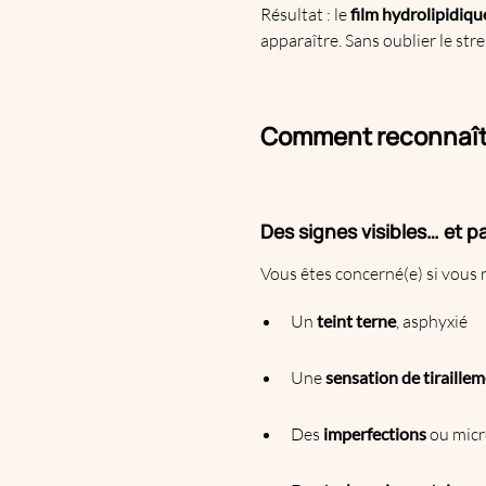
Résultat : le
film hydrolipidique
apparaître. Sans oublier le str
Comment reconnaître
Des signes visibles… et pa
Vous êtes concerné(e) si vous 
Un
teint terne
, asphyxié
Une
sensation de tiraille
Des
imperfections
ou micr